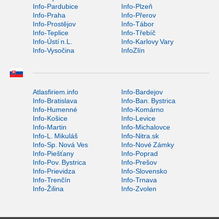
Info-Pardubice
Info-Plzeň
Info-Praha
Info-Přerov
Info-Prostějov
Info-Tábor
Info-Teplice
Info-Třebíč
Info-Ústí n.L.
Info-Karlovy Vary
Info-Vysočina
InfoZlín
Atlasfiriem.info
Info-Bardejov
Info-Bratislava
Info-Ban. Bystrica
Info-Humenné
Info-Komárno
Info-Košice
Info-Levice
Info-Martin
Info-Michalovce
Info-L. Mikuláš
Info-Nitra.sk
Info-Sp. Nová Ves
Info-Nové Zámky
Info-Piešťany
Info-Poprad
Info-Pov. Bystrica
Info-Prešov
Info-Prievidza
Info-Slovensko
Info-Trenčín
Info-Trnava
Info-Žilina
Info-Zvolen