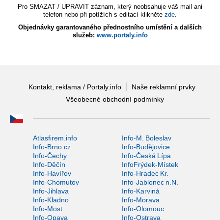
Pro SMAZAT / UPRAVIT záznam, který neobsahuje váš mail ani
telefon nebo při potížích s editací klikněte
zde
.
Objednávky garantovaného přednostního umístění a dalších
služeb:
www.portaly.info
Kontakt, reklama / Portaly.info
Naše reklamní prvky
Všeobecné obchodní podmínky
Atlasfirem.info
Info-M. Boleslav
Info-Brno.cz
Info-Budějovice
Info-Čechy
Info-Česká Lípa
Info-Děčín
InfoFrýdek-Místek
Info-Havířov
Info-Hradec Kr.
Info-Chomutov
Info-Jablonec n.N.
Info-Jihlava
Info-Karviná
Info-Kladno
Info-Morava
Info-Most
Info-Olomouc
Info-Opava
Info-Ostrava