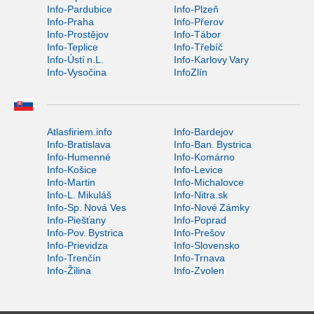
Info-Pardubice
Info-Plzeň
Info-Praha
Info-Přerov
Info-Prostějov
Info-Tábor
Info-Teplice
Info-Třebíč
Info-Ústí n.L.
Info-Karlovy Vary
Info-Vysočina
InfoZlín
Atlasfiriem.info
Info-Bardejov
Info-Bratislava
Info-Ban. Bystrica
Info-Humenné
Info-Komárno
Info-Košice
Info-Levice
Info-Martin
Info-Michalovce
Info-L. Mikuláš
Info-Nitra.sk
Info-Sp. Nová Ves
Info-Nové Zámky
Info-Piešťany
Info-Poprad
Info-Pov. Bystrica
Info-Prešov
Info-Prievidza
Info-Slovensko
Info-Trenčín
Info-Trnava
Info-Žilina
Info-Zvolen