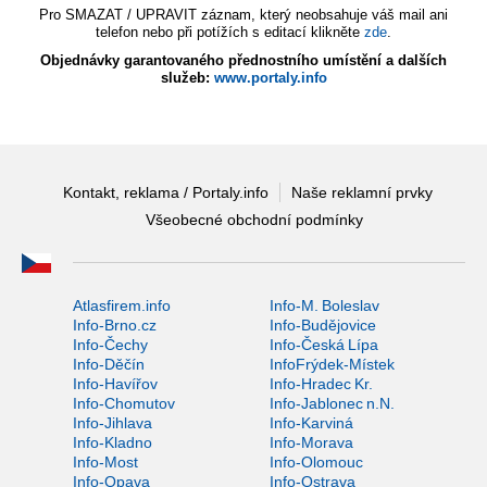
Pro SMAZAT / UPRAVIT záznam, který neobsahuje váš mail ani
telefon nebo při potížích s editací klikněte
zde
.
Objednávky garantovaného přednostního umístění a dalších
služeb:
www.portaly.info
Kontakt, reklama / Portaly.info
Naše reklamní prvky
Všeobecné obchodní podmínky
Atlasfirem.info
Info-M. Boleslav
Info-Brno.cz
Info-Budějovice
Info-Čechy
Info-Česká Lípa
Info-Děčín
InfoFrýdek-Místek
Info-Havířov
Info-Hradec Kr.
Info-Chomutov
Info-Jablonec n.N.
Info-Jihlava
Info-Karviná
Info-Kladno
Info-Morava
Info-Most
Info-Olomouc
Info-Opava
Info-Ostrava