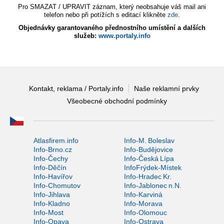
Pro SMAZAT / UPRAVIT záznam, který neobsahuje váš mail ani
telefon nebo při potížích s editací klikněte
zde
.
Objednávky garantovaného přednostního umístění a dalších
služeb:
www.portaly.info
Kontakt, reklama / Portaly.info
Naše reklamní prvky
Všeobecné obchodní podmínky
Atlasfirem.info
Info-M. Boleslav
Info-Brno.cz
Info-Budějovice
Info-Čechy
Info-Česká Lípa
Info-Děčín
InfoFrýdek-Místek
Info-Havířov
Info-Hradec Kr.
Info-Chomutov
Info-Jablonec n.N.
Info-Jihlava
Info-Karviná
Info-Kladno
Info-Morava
Info-Most
Info-Olomouc
Info-Opava
Info-Ostrava