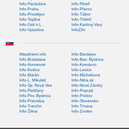
Info-Pardubice
Info-Plzeň
Info-Praha
Info-Přerov
Info-Prostějov
Info-Tábor
Info-Teplice
Info-Třebíč
Info-Ústí n.L.
Info-Karlovy Vary
Info-Vysočina
InfoZlín
Atlasfiriem.info
Info-Bardejov
Info-Bratislava
Info-Ban. Bystrica
Info-Humenné
Info-Komárno
Info-Košice
Info-Levice
Info-Martin
Info-Michalovce
Info-L. Mikuláš
Info-Nitra.sk
Info-Sp. Nová Ves
Info-Nové Zámky
Info-Piešťany
Info-Poprad
Info-Pov. Bystrica
Info-Prešov
Info-Prievidza
Info-Slovensko
Info-Trenčín
Info-Trnava
Info-Žilina
Info-Zvolen