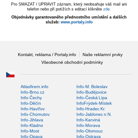
Pro SMAZAT / UPRAVIT záznam, který neobsahuje váš mail ani
telefon nebo při potížích s editací klikněte
zde
.
Objednávky garantovaného přednostního umístění a dalších
služeb:
www.portaly.info
Kontakt, reklama / Portaly.info
Naše reklamní prvky
Všeobecné obchodní podmínky
Atlasfirem.info
Info-M. Boleslav
Info-Brno.cz
Info-Budějovice
Info-Čechy
Info-Česká Lípa
Info-Děčín
InfoFrýdek-Místek
Info-Havířov
Info-Hradec Kr.
Info-Chomutov
Info-Jablonec n.N.
Info-Jihlava
Info-Karviná
Info-Kladno
Info-Morava
Info-Most
Info-Olomouc
Info-Opava
Info-Ostrava