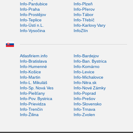
Info-Pardubice
Info-Plzeň
Info-Praha
Info-Přerov
Info-Prostějov
Info-Tábor
Info-Teplice
Info-Třebíč
Info-Ústí n.L.
Info-Karlovy Vary
Info-Vysočina
InfoZlín
Atlasfiriem.info
Info-Bardejov
Info-Bratislava
Info-Ban. Bystrica
Info-Humenné
Info-Komárno
Info-Košice
Info-Levice
Info-Martin
Info-Michalovce
Info-L. Mikuláš
Info-Nitra.sk
Info-Sp. Nová Ves
Info-Nové Zámky
Info-Piešťany
Info-Poprad
Info-Pov. Bystrica
Info-Prešov
Info-Prievidza
Info-Slovensko
Info-Trenčín
Info-Trnava
Info-Žilina
Info-Zvolen