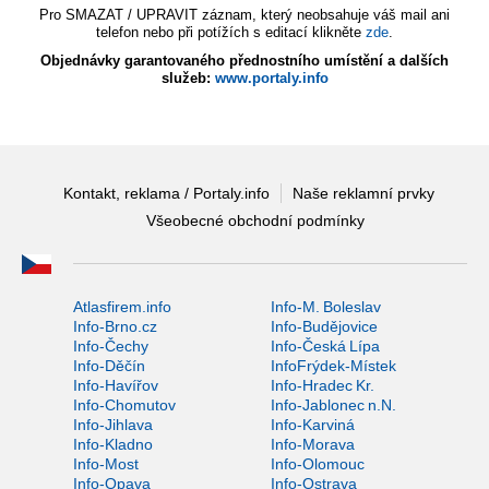
Pro SMAZAT / UPRAVIT záznam, který neobsahuje váš mail ani
telefon nebo při potížích s editací klikněte
zde
.
Objednávky garantovaného přednostního umístění a dalších
služeb:
www.portaly.info
Kontakt, reklama / Portaly.info
Naše reklamní prvky
Všeobecné obchodní podmínky
Atlasfirem.info
Info-M. Boleslav
Info-Brno.cz
Info-Budějovice
Info-Čechy
Info-Česká Lípa
Info-Děčín
InfoFrýdek-Místek
Info-Havířov
Info-Hradec Kr.
Info-Chomutov
Info-Jablonec n.N.
Info-Jihlava
Info-Karviná
Info-Kladno
Info-Morava
Info-Most
Info-Olomouc
Info-Opava
Info-Ostrava