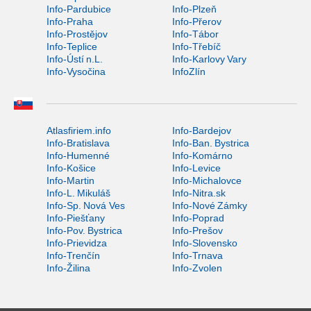
Info-Pardubice
Info-Plzeň
Info-Praha
Info-Přerov
Info-Prostějov
Info-Tábor
Info-Teplice
Info-Třebíč
Info-Ústí n.L.
Info-Karlovy Vary
Info-Vysočina
InfoZlín
Atlasfiriem.info
Info-Bardejov
Info-Bratislava
Info-Ban. Bystrica
Info-Humenné
Info-Komárno
Info-Košice
Info-Levice
Info-Martin
Info-Michalovce
Info-L. Mikuláš
Info-Nitra.sk
Info-Sp. Nová Ves
Info-Nové Zámky
Info-Piešťany
Info-Poprad
Info-Pov. Bystrica
Info-Prešov
Info-Prievidza
Info-Slovensko
Info-Trenčín
Info-Trnava
Info-Žilina
Info-Zvolen