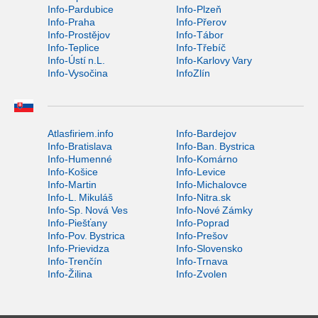
Info-Pardubice
Info-Plzeň
Info-Praha
Info-Přerov
Info-Prostějov
Info-Tábor
Info-Teplice
Info-Třebíč
Info-Ústí n.L.
Info-Karlovy Vary
Info-Vysočina
InfoZlín
Atlasfiriem.info
Info-Bardejov
Info-Bratislava
Info-Ban. Bystrica
Info-Humenné
Info-Komárno
Info-Košice
Info-Levice
Info-Martin
Info-Michalovce
Info-L. Mikuláš
Info-Nitra.sk
Info-Sp. Nová Ves
Info-Nové Zámky
Info-Piešťany
Info-Poprad
Info-Pov. Bystrica
Info-Prešov
Info-Prievidza
Info-Slovensko
Info-Trenčín
Info-Trnava
Info-Žilina
Info-Zvolen