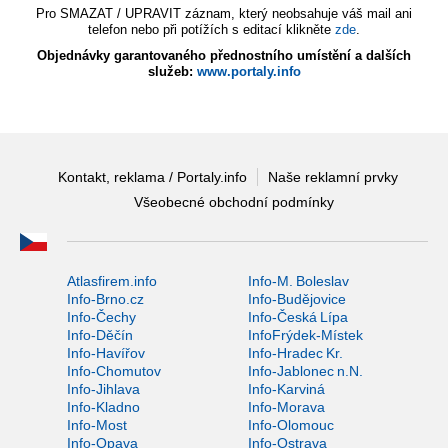
Pro SMAZAT / UPRAVIT záznam, který neobsahuje váš mail ani
telefon nebo při potížích s editací klikněte
zde
.
Objednávky garantovaného přednostního umístění a dalších
služeb:
www.portaly.info
Kontakt, reklama / Portaly.info
Naše reklamní prvky
Všeobecné obchodní podmínky
Atlasfirem.info
Info-M. Boleslav
Info-Brno.cz
Info-Budějovice
Info-Čechy
Info-Česká Lípa
Info-Děčín
InfoFrýdek-Místek
Info-Havířov
Info-Hradec Kr.
Info-Chomutov
Info-Jablonec n.N.
Info-Jihlava
Info-Karviná
Info-Kladno
Info-Morava
Info-Most
Info-Olomouc
Info-Opava
Info-Ostrava