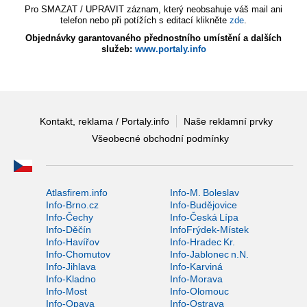
Pro SMAZAT / UPRAVIT záznam, který neobsahuje váš mail ani
telefon nebo při potížích s editací klikněte
zde
.
Objednávky garantovaného přednostního umístění a dalších
služeb:
www.portaly.info
Kontakt, reklama / Portaly.info
Naše reklamní prvky
Všeobecné obchodní podmínky
Atlasfirem.info
Info-M. Boleslav
Info-Brno.cz
Info-Budějovice
Info-Čechy
Info-Česká Lípa
Info-Děčín
InfoFrýdek-Místek
Info-Havířov
Info-Hradec Kr.
Info-Chomutov
Info-Jablonec n.N.
Info-Jihlava
Info-Karviná
Info-Kladno
Info-Morava
Info-Most
Info-Olomouc
Info-Opava
Info-Ostrava