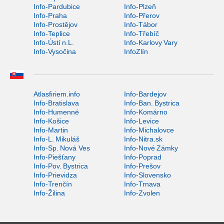
Info-Pardubice
Info-Plzeň
Info-Praha
Info-Přerov
Info-Prostějov
Info-Tábor
Info-Teplice
Info-Třebíč
Info-Ústí n.L.
Info-Karlovy Vary
Info-Vysočina
InfoZlín
Atlasfiriem.info
Info-Bardejov
Info-Bratislava
Info-Ban. Bystrica
Info-Humenné
Info-Komárno
Info-Košice
Info-Levice
Info-Martin
Info-Michalovce
Info-L. Mikuláš
Info-Nitra.sk
Info-Sp. Nová Ves
Info-Nové Zámky
Info-Piešťany
Info-Poprad
Info-Pov. Bystrica
Info-Prešov
Info-Prievidza
Info-Slovensko
Info-Trenčín
Info-Trnava
Info-Žilina
Info-Zvolen