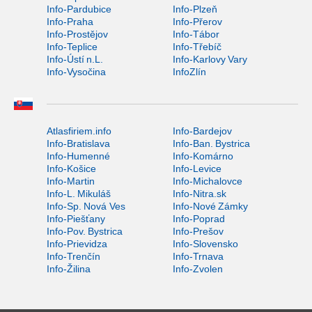
Info-Pardubice
Info-Plzeň
Info-Praha
Info-Přerov
Info-Prostějov
Info-Tábor
Info-Teplice
Info-Třebíč
Info-Ústí n.L.
Info-Karlovy Vary
Info-Vysočina
InfoZlín
Atlasfiriem.info
Info-Bardejov
Info-Bratislava
Info-Ban. Bystrica
Info-Humenné
Info-Komárno
Info-Košice
Info-Levice
Info-Martin
Info-Michalovce
Info-L. Mikuláš
Info-Nitra.sk
Info-Sp. Nová Ves
Info-Nové Zámky
Info-Piešťany
Info-Poprad
Info-Pov. Bystrica
Info-Prešov
Info-Prievidza
Info-Slovensko
Info-Trenčín
Info-Trnava
Info-Žilina
Info-Zvolen