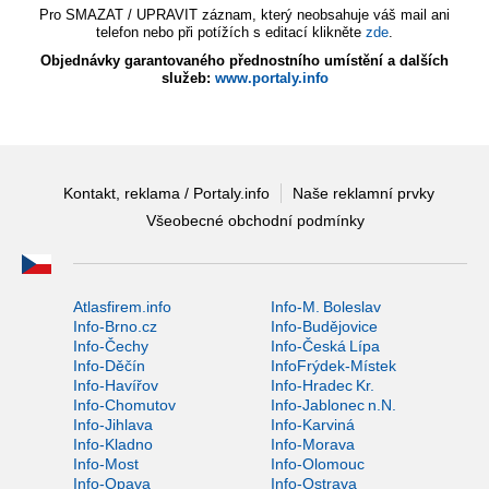
Pro SMAZAT / UPRAVIT záznam, který neobsahuje váš mail ani
telefon nebo při potížích s editací klikněte
zde
.
Objednávky garantovaného přednostního umístění a dalších
služeb:
www.portaly.info
Kontakt, reklama / Portaly.info
Naše reklamní prvky
Všeobecné obchodní podmínky
Atlasfirem.info
Info-M. Boleslav
Info-Brno.cz
Info-Budějovice
Info-Čechy
Info-Česká Lípa
Info-Děčín
InfoFrýdek-Místek
Info-Havířov
Info-Hradec Kr.
Info-Chomutov
Info-Jablonec n.N.
Info-Jihlava
Info-Karviná
Info-Kladno
Info-Morava
Info-Most
Info-Olomouc
Info-Opava
Info-Ostrava