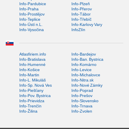
Info-Pardubice
Info-Plzeň
Info-Praha
Info-Přerov
Info-Prostějov
Info-Tábor
Info-Teplice
Info-Třebíč
Info-Ústí n.L.
Info-Karlovy Vary
Info-Vysočina
InfoZlín
Atlasfiriem.info
Info-Bardejov
Info-Bratislava
Info-Ban. Bystrica
Info-Humenné
Info-Komárno
Info-Košice
Info-Levice
Info-Martin
Info-Michalovce
Info-L. Mikuláš
Info-Nitra.sk
Info-Sp. Nová Ves
Info-Nové Zámky
Info-Piešťany
Info-Poprad
Info-Pov. Bystrica
Info-Prešov
Info-Prievidza
Info-Slovensko
Info-Trenčín
Info-Trnava
Info-Žilina
Info-Zvolen