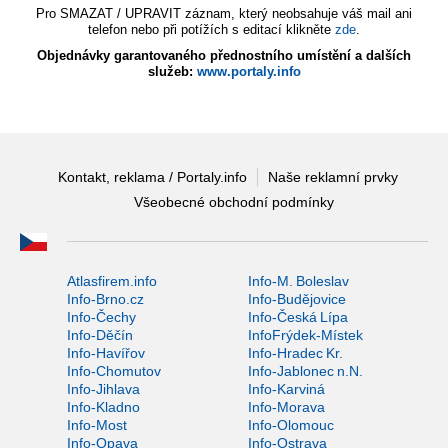
Pro SMAZAT / UPRAVIT záznam, který neobsahuje váš mail ani
telefon nebo při potížích s editací klikněte
zde
.
Objednávky garantovaného přednostního umístění a dalších
služeb:
www.portaly.info
Kontakt, reklama / Portaly.info
Naše reklamní prvky
Všeobecné obchodní podmínky
Atlasfirem.info
Info-M. Boleslav
Info-Brno.cz
Info-Budějovice
Info-Čechy
Info-Česká Lípa
Info-Děčín
InfoFrýdek-Místek
Info-Havířov
Info-Hradec Kr.
Info-Chomutov
Info-Jablonec n.N.
Info-Jihlava
Info-Karviná
Info-Kladno
Info-Morava
Info-Most
Info-Olomouc
Info-Opava
Info-Ostrava