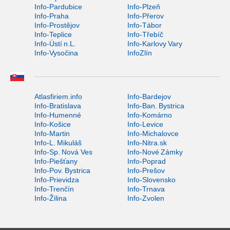
Info-Pardubice
Info-Plzeň
Info-Praha
Info-Přerov
Info-Prostějov
Info-Tábor
Info-Teplice
Info-Třebíč
Info-Ústí n.L.
Info-Karlovy Vary
Info-Vysočina
InfoZlín
Atlasfiriem.info
Info-Bardejov
Info-Bratislava
Info-Ban. Bystrica
Info-Humenné
Info-Komárno
Info-Košice
Info-Levice
Info-Martin
Info-Michalovce
Info-L. Mikuláš
Info-Nitra.sk
Info-Sp. Nová Ves
Info-Nové Zámky
Info-Piešťany
Info-Poprad
Info-Pov. Bystrica
Info-Prešov
Info-Prievidza
Info-Slovensko
Info-Trenčín
Info-Trnava
Info-Žilina
Info-Zvolen