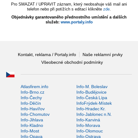
Pro SMAZAT / UPRAVIT záznam, který neobsahuje váš mail ani
telefon nebo při potížích s editací klikněte
zde
.
Objednávky garantovaného přednostního umístění a dalších
služeb:
www.portaly.info
Kontakt, reklama / Portaly.info
Naše reklamní prvky
Všeobecné obchodní podmínky
Atlasfirem.info
Info-M. Boleslav
Info-Brno.cz
Info-Budějovice
Info-Čechy
Info-Česká Lípa
Info-Děčín
InfoFrýdek-Místek
Info-Havířov
Info-Hradec Kr.
Info-Chomutov
Info-Jablonec n.N.
Info-Jihlava
Info-Karviná
Info-Kladno
Info-Morava
Info-Most
Info-Olomouc
Info-Opava
Info-Ostrava