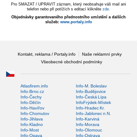
Pro SMAZAT / UPRAVIT záznam, který neobsahuje váš mail ani
telefon nebo při potížích s editací klikněte
zde
.
Objednávky garantovaného přednostního umístění a dalších
služeb:
www.portaly.info
Kontakt, reklama / Portaly.info
Naše reklamní prvky
Všeobecné obchodní podmínky
Atlasfirem.info
Info-M. Boleslav
Info-Brno.cz
Info-Budějovice
Info-Čechy
Info-Česká Lípa
Info-Děčín
InfoFrýdek-Místek
Info-Havířov
Info-Hradec Kr.
Info-Chomutov
Info-Jablonec n.N.
Info-Jihlava
Info-Karviná
Info-Kladno
Info-Morava
Info-Most
Info-Olomouc
Info-Opava
Info-Ostrava