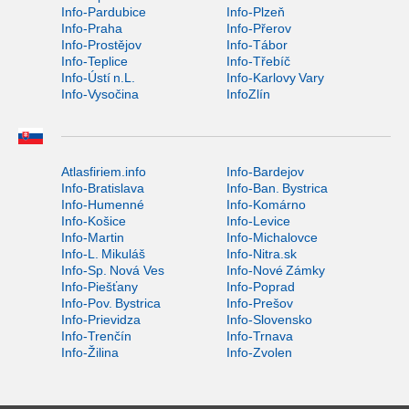
Info-Pardubice
Info-Plzeň
Info-Praha
Info-Přerov
Info-Prostějov
Info-Tábor
Info-Teplice
Info-Třebíč
Info-Ústí n.L.
Info-Karlovy Vary
Info-Vysočina
InfoZlín
Atlasfiriem.info
Info-Bardejov
Info-Bratislava
Info-Ban. Bystrica
Info-Humenné
Info-Komárno
Info-Košice
Info-Levice
Info-Martin
Info-Michalovce
Info-L. Mikuláš
Info-Nitra.sk
Info-Sp. Nová Ves
Info-Nové Zámky
Info-Piešťany
Info-Poprad
Info-Pov. Bystrica
Info-Prešov
Info-Prievidza
Info-Slovensko
Info-Trenčín
Info-Trnava
Info-Žilina
Info-Zvolen