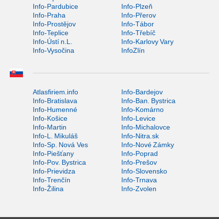
Info-Pardubice
Info-Plzeň
Info-Praha
Info-Přerov
Info-Prostějov
Info-Tábor
Info-Teplice
Info-Třebíč
Info-Ústí n.L.
Info-Karlovy Vary
Info-Vysočina
InfoZlín
Atlasfiriem.info
Info-Bardejov
Info-Bratislava
Info-Ban. Bystrica
Info-Humenné
Info-Komárno
Info-Košice
Info-Levice
Info-Martin
Info-Michalovce
Info-L. Mikuláš
Info-Nitra.sk
Info-Sp. Nová Ves
Info-Nové Zámky
Info-Piešťany
Info-Poprad
Info-Pov. Bystrica
Info-Prešov
Info-Prievidza
Info-Slovensko
Info-Trenčín
Info-Trnava
Info-Žilina
Info-Zvolen