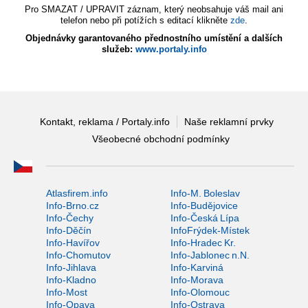
Pro SMAZAT / UPRAVIT záznam, který neobsahuje váš mail ani
telefon nebo při potížích s editací klikněte
zde
.
Objednávky garantovaného přednostního umístění a dalších
služeb:
www.portaly.info
Kontakt, reklama / Portaly.info
Naše reklamní prvky
Všeobecné obchodní podmínky
Atlasfirem.info
Info-M. Boleslav
Info-Brno.cz
Info-Budějovice
Info-Čechy
Info-Česká Lípa
Info-Děčín
InfoFrýdek-Místek
Info-Havířov
Info-Hradec Kr.
Info-Chomutov
Info-Jablonec n.N.
Info-Jihlava
Info-Karviná
Info-Kladno
Info-Morava
Info-Most
Info-Olomouc
Info-Opava
Info-Ostrava