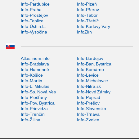
Info-Pardubice
Info-Plzeň
Info-Praha
Info-Přerov
Info-Prostějov
Info-Tábor
Info-Teplice
Info-Třebíč
Info-Ústí n.L.
Info-Karlovy Vary
Info-Vysočina
InfoZlín
Atlasfiriem.info
Info-Bardejov
Info-Bratislava
Info-Ban. Bystrica
Info-Humenné
Info-Komárno
Info-Košice
Info-Levice
Info-Martin
Info-Michalovce
Info-L. Mikuláš
Info-Nitra.sk
Info-Sp. Nová Ves
Info-Nové Zámky
Info-Piešťany
Info-Poprad
Info-Pov. Bystrica
Info-Prešov
Info-Prievidza
Info-Slovensko
Info-Trenčín
Info-Trnava
Info-Žilina
Info-Zvolen