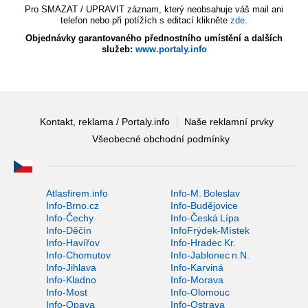
Pro SMAZAT / UPRAVIT záznam, který neobsahuje váš mail ani
telefon nebo při potížích s editací klikněte
zde
.
Objednávky garantovaného přednostního umístění a dalších
služeb:
www.portaly.info
Kontakt, reklama / Portaly.info
Naše reklamní prvky
Všeobecné obchodní podmínky
Atlasfirem.info
Info-M. Boleslav
Info-Brno.cz
Info-Budějovice
Info-Čechy
Info-Česká Lípa
Info-Děčín
InfoFrýdek-Místek
Info-Havířov
Info-Hradec Kr.
Info-Chomutov
Info-Jablonec n.N.
Info-Jihlava
Info-Karviná
Info-Kladno
Info-Morava
Info-Most
Info-Olomouc
Info-Opava
Info-Ostrava