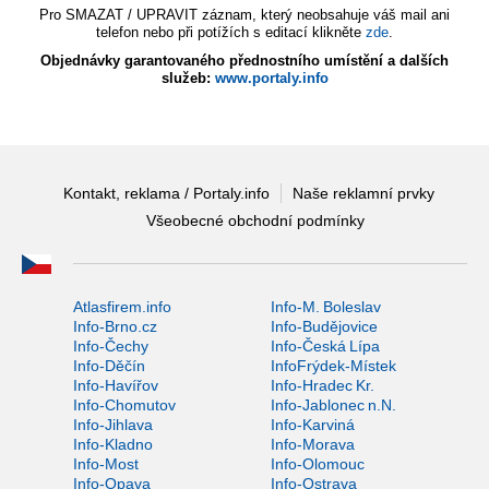
Pro SMAZAT / UPRAVIT záznam, který neobsahuje váš mail ani
telefon nebo při potížích s editací klikněte
zde
.
Objednávky garantovaného přednostního umístění a dalších
služeb:
www.portaly.info
Kontakt, reklama / Portaly.info
Naše reklamní prvky
Všeobecné obchodní podmínky
Atlasfirem.info
Info-M. Boleslav
Info-Brno.cz
Info-Budějovice
Info-Čechy
Info-Česká Lípa
Info-Děčín
InfoFrýdek-Místek
Info-Havířov
Info-Hradec Kr.
Info-Chomutov
Info-Jablonec n.N.
Info-Jihlava
Info-Karviná
Info-Kladno
Info-Morava
Info-Most
Info-Olomouc
Info-Opava
Info-Ostrava