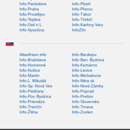
Info-Pardubice
Info-Plzeň
Info-Praha
Info-Přerov
Info-Prostějov
Info-Tábor
Info-Teplice
Info-Třebíč
Info-Ústí n.L.
Info-Karlovy Vary
Info-Vysočina
InfoZlín
Atlasfiriem.info
Info-Bardejov
Info-Bratislava
Info-Ban. Bystrica
Info-Humenné
Info-Komárno
Info-Košice
Info-Levice
Info-Martin
Info-Michalovce
Info-L. Mikuláš
Info-Nitra.sk
Info-Sp. Nová Ves
Info-Nové Zámky
Info-Piešťany
Info-Poprad
Info-Pov. Bystrica
Info-Prešov
Info-Prievidza
Info-Slovensko
Info-Trenčín
Info-Trnava
Info-Žilina
Info-Zvolen