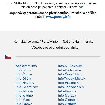
Pro SMAZAT / UPRAVIT záznam, který neobsahuje váš mail ani
telefon nebo při potížích s editací klikněte
zde
.
Objednávky garantovaného přednostního umístění a dalších
služeb:
www.portaly.info
Kontakt, reklama / Portaly.info
Naše reklamní prvky
Všeobecné obchodní podmínky
Atlasfirem.info
Info-M. Boleslav
Info-Brno.cz
Info-Budějovice
Info-Čechy
Info-Česká Lípa
Info-Děčín
InfoFrýdek-Místek
Info-Havířov
Info-Hradec Kr.
Info-Chomutov
Info-Jablonec n.N.
Info-Jihlava
Info-Karviná
Info-Kladno
Info-Morava
Info-Most
Info-Olomouc
Info-Opava
Info-Ostrava