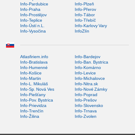
Info-Pardubice
Info-Plzeň
Info-Praha
Info-Přerov
Info-Prostějov
Info-Tábor
Info-Teplice
Info-Třebíč
Info-Ústí n.L.
Info-Karlovy Vary
Info-Vysočina
InfoZlín
Atlasfiriem.info
Info-Bardejov
Info-Bratislava
Info-Ban. Bystrica
Info-Humenné
Info-Komárno
Info-Košice
Info-Levice
Info-Martin
Info-Michalovce
Info-L. Mikuláš
Info-Nitra.sk
Info-Sp. Nová Ves
Info-Nové Zámky
Info-Piešťany
Info-Poprad
Info-Pov. Bystrica
Info-Prešov
Info-Prievidza
Info-Slovensko
Info-Trenčín
Info-Trnava
Info-Žilina
Info-Zvolen