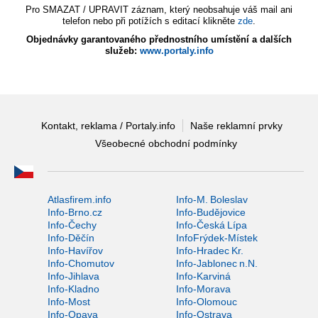
Pro SMAZAT / UPRAVIT záznam, který neobsahuje váš mail ani
telefon nebo při potížích s editací klikněte
zde
.
Objednávky garantovaného přednostního umístění a dalších
služeb:
www.portaly.info
Kontakt, reklama / Portaly.info
Naše reklamní prvky
Všeobecné obchodní podmínky
Atlasfirem.info
Info-M. Boleslav
Info-Brno.cz
Info-Budějovice
Info-Čechy
Info-Česká Lípa
Info-Děčín
InfoFrýdek-Místek
Info-Havířov
Info-Hradec Kr.
Info-Chomutov
Info-Jablonec n.N.
Info-Jihlava
Info-Karviná
Info-Kladno
Info-Morava
Info-Most
Info-Olomouc
Info-Opava
Info-Ostrava