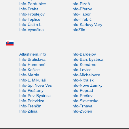
Info-Pardubice
Info-Plzeň
Info-Praha
Info-Přerov
Info-Prostějov
Info-Tábor
Info-Teplice
Info-Třebíč
Info-Ústí n.L.
Info-Karlovy Vary
Info-Vysočina
InfoZlín
Atlasfiriem.info
Info-Bardejov
Info-Bratislava
Info-Ban. Bystrica
Info-Humenné
Info-Komárno
Info-Košice
Info-Levice
Info-Martin
Info-Michalovce
Info-L. Mikuláš
Info-Nitra.sk
Info-Sp. Nová Ves
Info-Nové Zámky
Info-Piešťany
Info-Poprad
Info-Pov. Bystrica
Info-Prešov
Info-Prievidza
Info-Slovensko
Info-Trenčín
Info-Trnava
Info-Žilina
Info-Zvolen