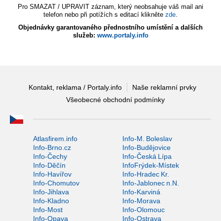
Pro SMAZAT / UPRAVIT záznam, který neobsahuje váš mail ani
telefon nebo při potížích s editací klikněte
zde
.
Objednávky garantovaného přednostního umístění a dalších
služeb:
www.portaly.info
Kontakt, reklama / Portaly.info
Naše reklamní prvky
Všeobecné obchodní podmínky
Atlasfirem.info
Info-M. Boleslav
Info-Brno.cz
Info-Budějovice
Info-Čechy
Info-Česká Lípa
Info-Děčín
InfoFrýdek-Místek
Info-Havířov
Info-Hradec Kr.
Info-Chomutov
Info-Jablonec n.N.
Info-Jihlava
Info-Karviná
Info-Kladno
Info-Morava
Info-Most
Info-Olomouc
Info-Opava
Info-Ostrava