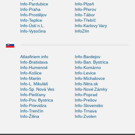
Info-Pardubice
Info-Plzeň
Info-Praha
Info-Přerov
Info-Prostějov
Info-Tábor
Info-Teplice
Info-Třebíč
Info-Ústí n.L.
Info-Karlovy Vary
Info-Vysočina
InfoZlín
Atlasfiriem.info
Info-Bardejov
Info-Bratislava
Info-Ban. Bystrica
Info-Humenné
Info-Komárno
Info-Košice
Info-Levice
Info-Martin
Info-Michalovce
Info-L. Mikuláš
Info-Nitra.sk
Info-Sp. Nová Ves
Info-Nové Zámky
Info-Piešťany
Info-Poprad
Info-Pov. Bystrica
Info-Prešov
Info-Prievidza
Info-Slovensko
Info-Trenčín
Info-Trnava
Info-Žilina
Info-Zvolen