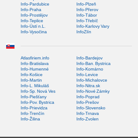
Info-Pardubice
Info-Plzeň
Info-Praha
Info-Přerov
Info-Prostějov
Info-Tábor
Info-Teplice
Info-Třebíč
Info-Ústí n.L.
Info-Karlovy Vary
Info-Vysočina
InfoZlín
Atlasfiriem.info
Info-Bardejov
Info-Bratislava
Info-Ban. Bystrica
Info-Humenné
Info-Komárno
Info-Košice
Info-Levice
Info-Martin
Info-Michalovce
Info-L. Mikuláš
Info-Nitra.sk
Info-Sp. Nová Ves
Info-Nové Zámky
Info-Piešťany
Info-Poprad
Info-Pov. Bystrica
Info-Prešov
Info-Prievidza
Info-Slovensko
Info-Trenčín
Info-Trnava
Info-Žilina
Info-Zvolen