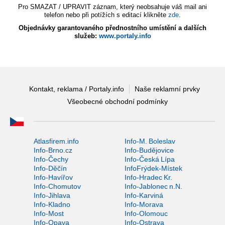
Pro SMAZAT / UPRAVIT záznam, který neobsahuje váš mail ani
telefon nebo při potížích s editací klikněte
zde
.
Objednávky garantovaného přednostního umístění a dalších
služeb:
www.portaly.info
Kontakt, reklama / Portaly.info
Naše reklamní prvky
Všeobecné obchodní podmínky
Atlasfirem.info
Info-M. Boleslav
Info-Brno.cz
Info-Budějovice
Info-Čechy
Info-Česká Lípa
Info-Děčín
InfoFrýdek-Místek
Info-Havířov
Info-Hradec Kr.
Info-Chomutov
Info-Jablonec n.N.
Info-Jihlava
Info-Karviná
Info-Kladno
Info-Morava
Info-Most
Info-Olomouc
Info-Opava
Info-Ostrava